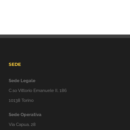
SEDE
Sede Legale
C.so Vittorio Emanuele II, 186
10138 Torino
Sede Operativa
Via Capua, 28